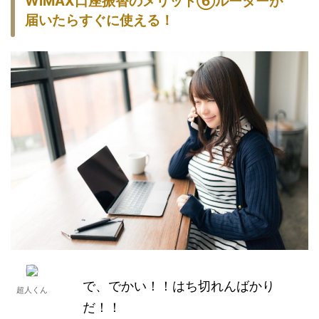
WiMAX
口座振替
のメリット
⑥ルーターが
届いたらすぐに使える！
で、でかい！！はち切れんばかり
超人くん
だ！！