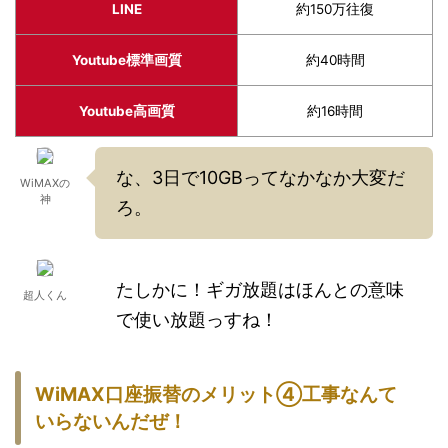
LINE
約150万往復
Youtube標準画質
約40時間
Youtube高画質
約16時間
な、3日で10GBってなかなか大変だ
WiMAXの
神
ろ。
たしかに！ギガ放題はほんとの意味
超人くん
で使い放題っすね！
WiMAX
口座振替
のメリット
④工事なんて
いらないんだぜ！