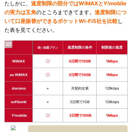
たしかに、
速度制限の部分ではWiMAXとY!mobile
の実力は互角
のところまできてます。
速度制限につ
いて口座振替ができるポケットWi-Fi5社を比較
し
た表を見てください。
速度制限の条件
制限後の速度
使い放題プラン
WiMAX
〇
3日間で10GB
1Mbps
au WiMAX
〇
3日間で10GB
1Mbps
docomo
×
月契約次第
128kbps
softbank
×
3日間で1GB
128kbps
Y!mobile
〇
3日間で10GB
1Mbps