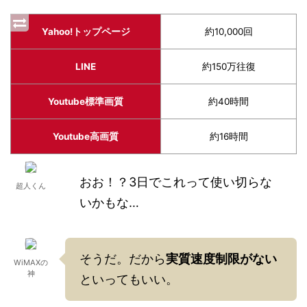
Yahoo!トップページ
約10,000回
LINE
約150万往復
Youtube標準画質
約40時間
Youtube高画質
約16時間
おお！？3日でこれって使い切らな
超人くん
いかもな…
そうだ。だから
実質速度制限がない
WiMAXの
神
といってもいい。