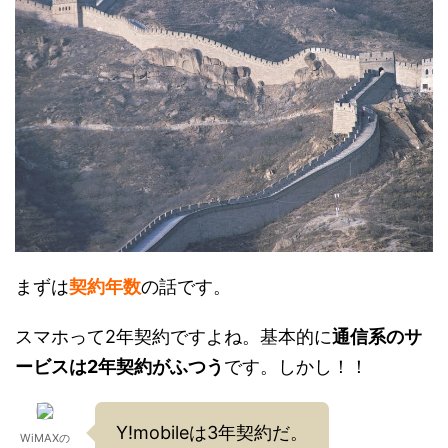
まずは
契約年数
の話です。
スマホって2年契約ですよね。基本的に
通信系のサ
ービスは2年契約がふつう
です。しかし！！
Y!mobileは3年契約だ。
WiMAXの