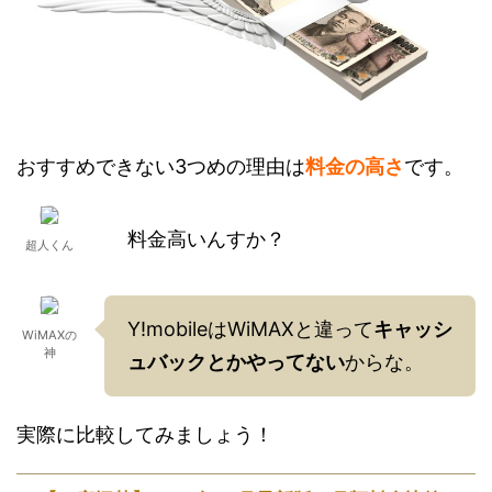
おすすめできない3つめの理由は
料金の高さ
です。
料金高いんすか？
超人くん
Y!mobileはWiMAXと違って
キャッシ
WiMAXの
神
ュバックとかやってない
からな。
実際に比較してみましょう！