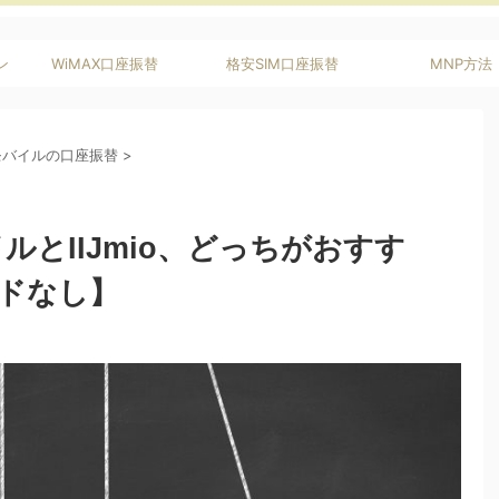
ン
WiMAX口座振替
格安SIM口座振替
MNP方法
モバイルの口座振替
>
ルとIIJmio、どっちがおすす
ドなし】