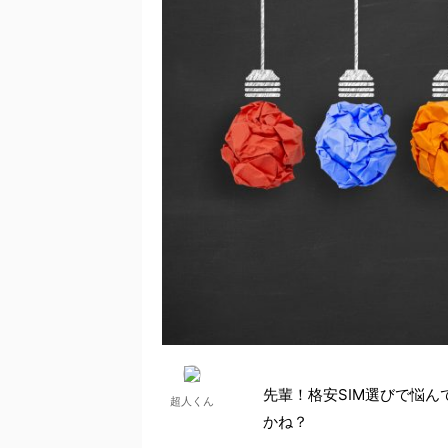
先輩！格安SIM選びで悩んで
超人くん
かね？