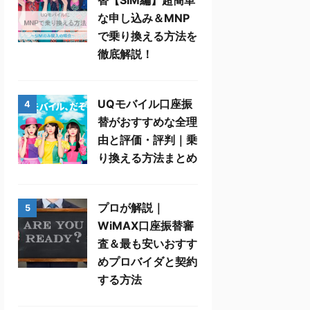
替【SIM編】超簡単
な申し込み＆MNP
で乗り換える方法を
徹底解説！
UQモバイル口座振
4
替がおすすめな全理
由と評価・評判｜乗
り換える方法まとめ
プロが解説｜
5
WiMAX口座振替審
査＆最も安いおすす
めプロバイダと契約
する方法