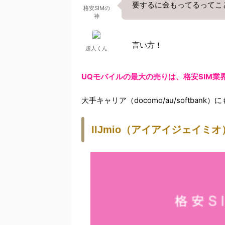
要するに金もってるってこ
格安SIMの
神
言い方！
超人くん
UQモバイルの最大の売りは、格安SIM業界
大手キャリア（docomo/au/softb
IIJmio（アイアイジェイミ