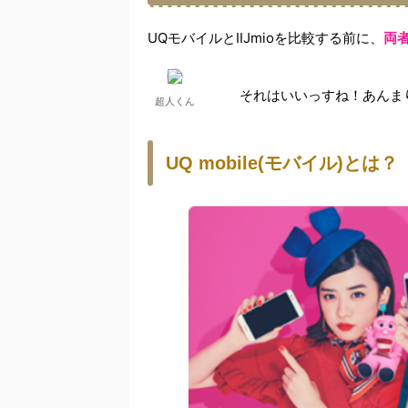
UQモバイルとIIJmioを比較する前に、
両
それはいいっすね！あんま
超人くん
UQ mobile(モバイル)とは？