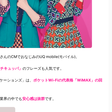
のCMでおなじみのUQ mobile(モバイル)。
チキュッパ」
のフレーズも人気です。
ニケーションズ」は、
ポケットWi-Fiの代表格「WiMAX」の回
ホ業界の中でも
安心感は抜群
です。