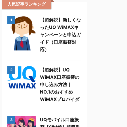
人気記事ランキング
【超解説】新しくな
1
ったUQ WiMAXキ
ャンペーンと申込ガ
イド（口座振替対
応）
【超解説】UQ
2
WiMAX口座振替の
申し込み方法｜
NO.1のおすすめ
WiMAXプロバイダ
UQモバイル口座振
3