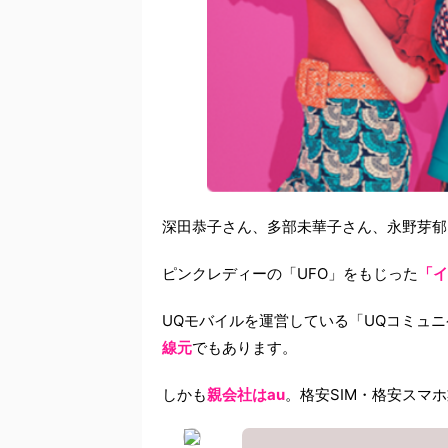
深田恭子さん、多部未華子さん、永野芽郁さん
ピンクレディーの「UFO」をもじった
「イ
UQモバイルを運営している「UQコミュ
線元
でもあります。
しかも
親会社はau
。格安SIM・格安スマ