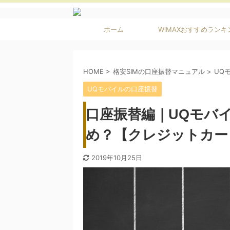
ホーム
WiMAXおすすめランキ
グ
HOME
>
格安SIMの口座振替マニュアル
>
UQ
UQモバイルの口座振替
口座振替編｜UQモバイ
め？【クレジットカー
2019年10月25日