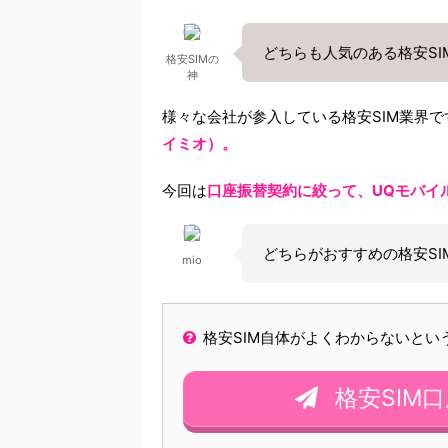
どちらも人気のある格安SI
格安SIMの
神
様々な会社が参入している格安SIM業界
イミオ）。
今回は
口座振替契約に絞って、UQモバイルと
どちらがおすすめの格安S
mio
格安SIM自体がよくわからないと
格安SIM