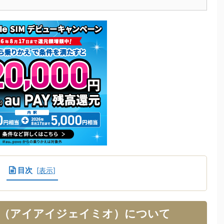
目次
[
表示
]
mio（アイアイジェイミオ）について