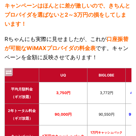
キャンペーンはほんとに差が激しいので、きちんと
プロバイダを選ばないと2～3万円の損をしてしま
います！
Rちゃんにも実際に見せましたが、これが
口座振替
が可能なWiMAXプロバイダの料金表
です。キャン
ペーンを金額に反映させてあります！
UQ
BIGLOBE
Br
平均月額料金
3,750円
3,772円
4,
（ギガ放題）
2年トータル料金
90,000円
90,550円
99,
（ギガ放題）
1万円キャッシュバック