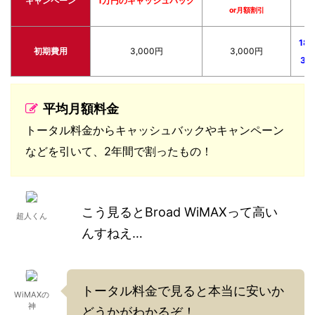
キャンペーン
1万円のキャッシュバック
or月額割引
18,
初期費用
3,000円
3,000円
3,
平均月額料金
トータル料金からキャッシュバックやキャンペーン
などを引いて、2年間で割ったもの！
こう見るとBroad WiMAXって高い
超人くん
んすねえ…
トータル料金で見ると本当に安いか
WiMAXの
神
どうかがわかるぞ！