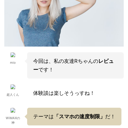
今回は、私の友達Rちゃんの
レビュ
mio
ー
です！
体験談は楽しそうっすね！
超人くん
テーマは
「スマホの速度制限」
だ！
WiMAXの
神