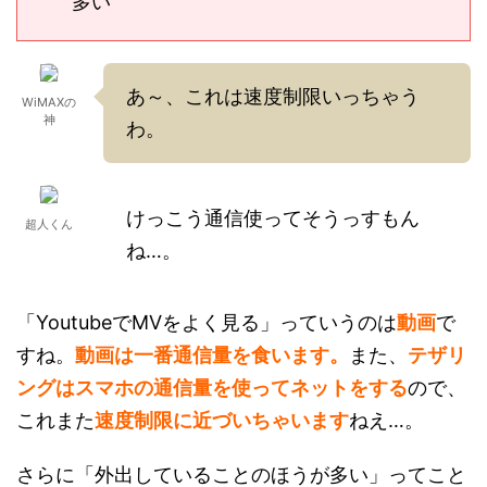
多い
あ～、これは速度制限いっちゃう
WiMAXの
神
わ。
けっこう通信使ってそうっすもん
超人くん
ね…。
「YoutubeでMVをよく見る」っていうのは
動画
で
すね。
動画は一番通信量を食います。
また、
テザリ
ングはスマホの通信量を使ってネットをする
ので、
これまた
速度制限に近づいちゃいます
ねえ…。
さらに「外出していることのほうが多い」ってこと