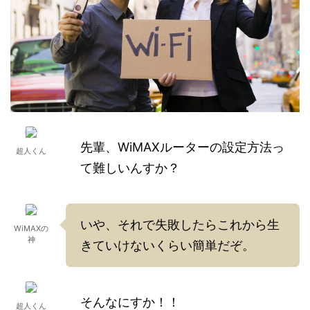
先輩、WiMAXルーターの設定方法っ
超人くん
て難しいんすか？
いや、それで失敗したらこれから生
WiMAXの
神
きていけないくらい簡単だぞ。
そんなにすか！！
超人くん