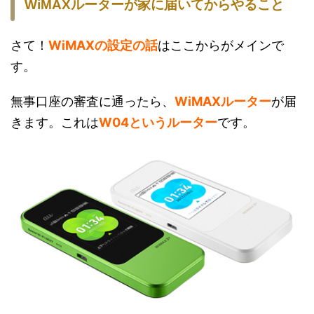
WiMAXルーターが家に届いてからやること
さて！
WiMAXの設定の話
はここからがメインで
す。
無事口座の審査に通ったら、
WiMAXルーター
が届
きます。これは
W04というルーター
です。